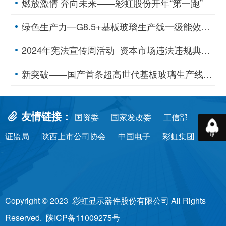
燃放激情 奔向未来——彩虹股份开年“第一跑”
绿色生产力—G8.5+基板玻璃生产线一级能效空压站、一级高效制冷站挂牌
2024年宪法宣传周活动_资本市场违法违规典型案例
新突破——国产首条超高世代基板玻璃生产线点火投产
友情链接：
国资委
国家发改委
工信部
陕西
返回
证监局
陕西上市公司协会
中国电子
彩虹集团
Copyright © 2023 彩虹显示器件股份有限公司 All Rights
Reserved.
陕ICP备11009275号