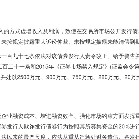
入的方式虚增收入及利润，致使在交易所市场公开发行债
、未按规定披露重大诉讼仲裁、未按规定披露未能清偿到
第一百九十七条依法对该债券发行人责令改正、给予警告
二百二十一条和
2015
年《证券市场禁入规定》
(
证监会令
别并处以
2500
万元、
900
万元、
750
万元、
280
万元、
20
万
低企业融资成本、增进融资效率、强化市场约束方面发挥
债券发行人欺诈发行债券行为按照其所募集资金的
20%
进
执法以来的最严尺度，依法从重从严惩处财务造假。各发