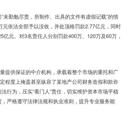
“未勤勉尽责，所制作、出具的文件有虚假记载”的情
万元依法全部予以没收，并处顶格罚款
2.77
亿元，同时
25
亿元。对
3
名责任人分别罚款
400
万、
120
万及
60
万，
质量提供保证的中介机构，承载着整个市场的重托和广
一定程度上掩盖甚至纵容了某地产公司财务造假和欺诈
法行为，压实“看门人”责任，切实维护资本市场平稳
责，严格遵守法律法规和执业准则，提升专业服务能