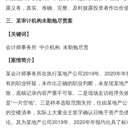
露义务，真实、准确、完整、及时披露投资者作出价
三、某审计机构未勤勉尽责案
【关键词】
会计师事务所
中介机构
未勤勉尽责
【案情简介】
某会计师事务所在执行某地产公司
2019
年、
2020
年年
有的职业怀疑，未作出正确的职业判断，未发现某地
致，底稿记录内容严重不可靠。二是现场走访程序失
是“一片空地”。三是样本选取范围失控，任由某地产
的交楼清单，实际上大量业主签字确认日晚于资产负债
论。其为某地产公司
2019
年、
2020
年年报均出具了标