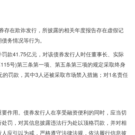
券存在欺诈发行，所披露的相关年度报告存在虚假记
期债务情况等行为。
并罚款
41.75
亿元，对该债券发行人时任董事长、实际
第
115
号
)
第三条第一项、第五条第三项的规定采取终身
元的罚款，其中
3
人还被采取市场禁入措施；对
1
名责任
重要作用。债券发行人在享受融资便利的同时，应当切
行处罚，对其信息披露违法行为处以顶格罚款，并对相
行人应引以为戒，严格遵守法律法规，依法履行信息披